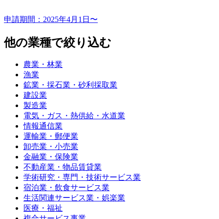
申請期間：
2025年4月1日〜
他の業種で絞り込む
農業・林業
漁業
鉱業・採石業・砂利採取業
建設業
製造業
電気・ガス・熱供給・水道業
情報通信業
運輸業・郵便業
卸売業・小売業
金融業・保険業
不動産業・物品賃貸業
学術研究・専門・技術サービス業
宿泊業・飲食サービス業
生活関連サービス業・娯楽業
医療・福祉
複合サービス事業