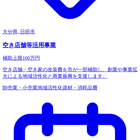
大分県, 日田市
空き店舗等活用事業
補助上限
100
万円
空き店舗・空き家の改装費を市が一部補助し、創業や事業拡
大による地域活性化と商業振興を支援します。
卸売業・小売業
地域活性化
資材・消耗品費