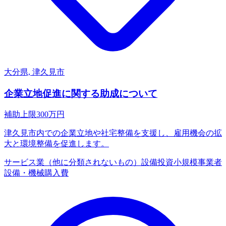
大分県, 津久見市
企業立地促進に関する助成について
補助上限
300
万円
津久見市内での企業立地や社宅整備を支援し、雇用機会の拡
大と環境整備を促進します。
サービス業（他に分類されないもの）
設備投資
小規模事業者
設備・機械購入費