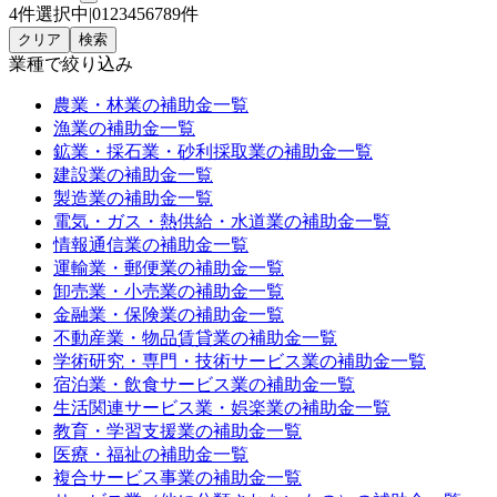
4件選択中
|
0
1
2
3
4
5
6
7
8
9
件
クリア
検索
業種
で絞り込み
農業・林業
の補助金一覧
漁業
の補助金一覧
鉱業・採石業・砂利採取業
の補助金一覧
建設業
の補助金一覧
製造業
の補助金一覧
電気・ガス・熱供給・水道業
の補助金一覧
情報通信業
の補助金一覧
運輸業・郵便業
の補助金一覧
卸売業・小売業
の補助金一覧
金融業・保険業
の補助金一覧
不動産業・物品賃貸業
の補助金一覧
学術研究・専門・技術サービス業
の補助金一覧
宿泊業・飲食サービス業
の補助金一覧
生活関連サービス業・娯楽業
の補助金一覧
教育・学習支援業
の補助金一覧
医療・福祉
の補助金一覧
複合サービス事業
の補助金一覧