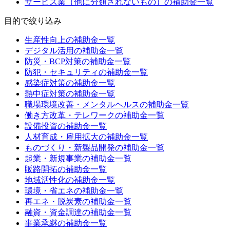
サービス業（他に分類されないもの）
の補助金一覧
目的
で絞り込み
生産性向上
の補助金一覧
デジタル活用
の補助金一覧
防災・BCP対策
の補助金一覧
防犯・セキュリティ
の補助金一覧
感染症対策
の補助金一覧
熱中症対策
の補助金一覧
職場環境改善・メンタルヘルス
の補助金一覧
働き方改革・テレワーク
の補助金一覧
設備投資
の補助金一覧
人材育成・雇用拡大
の補助金一覧
ものづくり・新製品開発
の補助金一覧
起業・新規事業
の補助金一覧
販路開拓
の補助金一覧
地域活性化
の補助金一覧
環境・省エネ
の補助金一覧
再エネ・脱炭素
の補助金一覧
融資・資金調達
の補助金一覧
事業承継
の補助金一覧