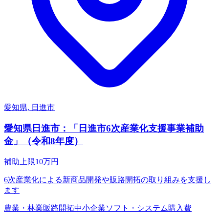
愛知県, 日進市
愛知県日進市：「日進市6次産業化支援事業補助
金」（令和8年度）
補助上限
10
万円
6次産業化による新商品開発や販路開拓の取り組みを支援し
ます
農業・林業
販路開拓
中小企業
ソフト・システム購入費