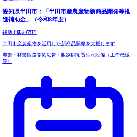
愛知県半田市：「半田市産農産物新商品開発等推
進補助金」（令和8年度）
補助上限
20
万円
半田市産農産物を活用した新商品開発を支援します
農業・林業
販路開拓
広告・販路開拓費
生産設備（工作機械
等）