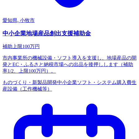
愛知県, 小牧市
中小企業地場産品創出支援補助金
補助上限
100
万円
市内事業所の機械設備・ソフト導入を支援し、地場産品の開
発とEC・ふるさと納税市場への出品を後押しします（補助
率1/2、上限100万円）。
ものづくり・新製品開発
中小企業
ソフト・システム購入費
生
産設備（工作機械等）