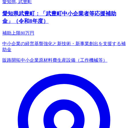
愛知県, 武豊町
愛知県武豊町：「武豊町中小企業者等応援補助
金」（令和8年度）
補助上限
80
万円
中小企業の経営基盤強化と新技術・新事業創出を支援する補
助金
販路開拓
中小企業
原材料費
生産設備（工作機械等）