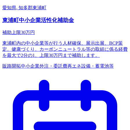
愛知県, 知多郡東浦町
東浦町中小企業活性化補助金
補助上限
30
万円
東浦町内の中小企業等が行う人材確保、展示出展、BCP策
定、健康づくり、カーボンニュートラル等の取組に係る経費
を最大で2分の1、上限30万円まで補助します。
販路開拓
中小企業
外注・委託費
再エネ設備・蓄電池等