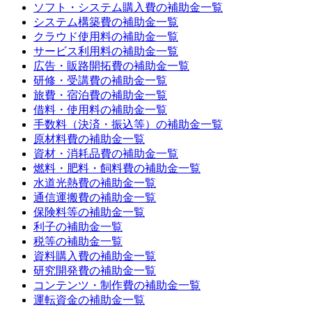
ソフト・システム購入費
の補助金一覧
システム構築費
の補助金一覧
クラウド使用料
の補助金一覧
サービス利用料
の補助金一覧
広告・販路開拓費
の補助金一覧
研修・受講費
の補助金一覧
旅費・宿泊費
の補助金一覧
借料・使用料
の補助金一覧
手数料（決済・振込等）
の補助金一覧
原材料費
の補助金一覧
資材・消耗品費
の補助金一覧
燃料・肥料・飼料費
の補助金一覧
水道光熱費
の補助金一覧
通信運搬費
の補助金一覧
保険料等
の補助金一覧
利子
の補助金一覧
税等
の補助金一覧
資料購入費
の補助金一覧
研究開発費
の補助金一覧
コンテンツ・制作費
の補助金一覧
運転資金
の補助金一覧