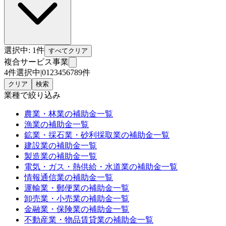
選択中:
1
件
すべてクリア
複合サービス事業
4件選択中
|
0
1
2
3
4
5
6
7
8
9
件
クリア
検索
業種
で絞り込み
農業・林業
の補助金一覧
漁業
の補助金一覧
鉱業・採石業・砂利採取業
の補助金一覧
建設業
の補助金一覧
製造業
の補助金一覧
電気・ガス・熱供給・水道業
の補助金一覧
情報通信業
の補助金一覧
運輸業・郵便業
の補助金一覧
卸売業・小売業
の補助金一覧
金融業・保険業
の補助金一覧
不動産業・物品賃貸業
の補助金一覧