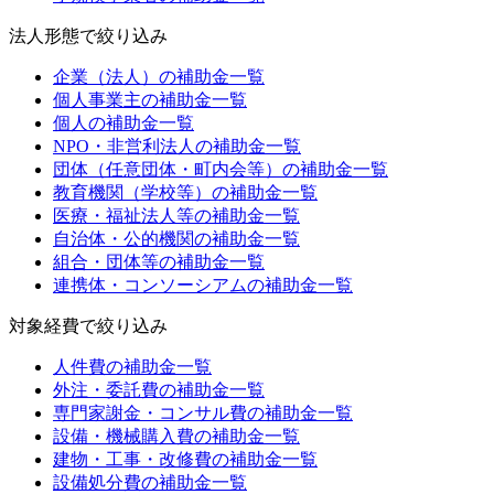
法人形態
で絞り込み
企業（法人）
の補助金一覧
個人事業主
の補助金一覧
個人
の補助金一覧
NPO・非営利法人
の補助金一覧
団体（任意団体・町内会等）
の補助金一覧
教育機関（学校等）
の補助金一覧
医療・福祉法人等
の補助金一覧
自治体・公的機関
の補助金一覧
組合・団体等
の補助金一覧
連携体・コンソーシアム
の補助金一覧
対象経費
で絞り込み
人件費
の補助金一覧
外注・委託費
の補助金一覧
専門家謝金・コンサル費
の補助金一覧
設備・機械購入費
の補助金一覧
建物・工事・改修費
の補助金一覧
設備処分費
の補助金一覧