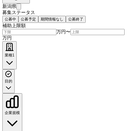
新潟県
募集ステータス
公募中
公募予定
期間情報なし
公募終了
補助上限額
万円
〜
万円
業種
1
目的
企業規模