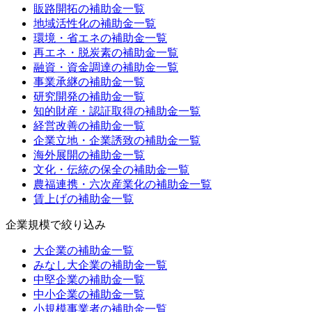
販路開拓
の補助金一覧
地域活性化
の補助金一覧
環境・省エネ
の補助金一覧
再エネ・脱炭素
の補助金一覧
融資・資金調達
の補助金一覧
事業承継
の補助金一覧
研究開発
の補助金一覧
知的財産・認証取得
の補助金一覧
経営改善
の補助金一覧
企業立地・企業誘致
の補助金一覧
海外展開
の補助金一覧
文化・伝統の保全
の補助金一覧
農福連携・六次産業化
の補助金一覧
賃上げ
の補助金一覧
企業規模
で絞り込み
大企業
の補助金一覧
みなし大企業
の補助金一覧
中堅企業
の補助金一覧
中小企業
の補助金一覧
小規模事業者
の補助金一覧