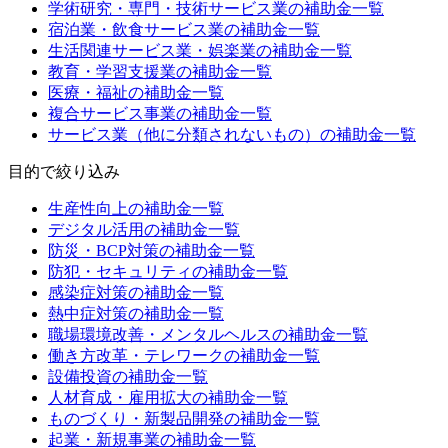
学術研究・専門・技術サービス業
の補助金一覧
宿泊業・飲食サービス業
の補助金一覧
生活関連サービス業・娯楽業
の補助金一覧
教育・学習支援業
の補助金一覧
医療・福祉
の補助金一覧
複合サービス事業
の補助金一覧
サービス業（他に分類されないもの）
の補助金一覧
目的
で絞り込み
生産性向上
の補助金一覧
デジタル活用
の補助金一覧
防災・BCP対策
の補助金一覧
防犯・セキュリティ
の補助金一覧
感染症対策
の補助金一覧
熱中症対策
の補助金一覧
職場環境改善・メンタルヘルス
の補助金一覧
働き方改革・テレワーク
の補助金一覧
設備投資
の補助金一覧
人材育成・雇用拡大
の補助金一覧
ものづくり・新製品開発
の補助金一覧
起業・新規事業
の補助金一覧