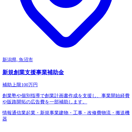
新潟県, 魚沼市
新規創業支援事業補助金
補助上限
100
万円
創業塾や個別指導で創業計画書作成を支援し、事業開始経費
や販路開拓の広告費を一部補助します。
情報通信業
起業・新規事業
建物・工事・改修費
物流・搬送機
器