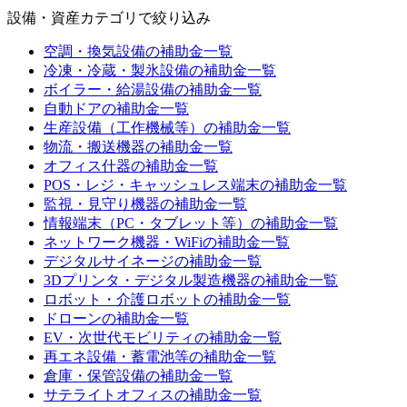
設備・資産カテゴリ
で絞り込み
空調・換気設備
の補助金一覧
冷凍・冷蔵・製氷設備
の補助金一覧
ボイラー・給湯設備
の補助金一覧
自動ドア
の補助金一覧
生産設備（工作機械等）
の補助金一覧
物流・搬送機器
の補助金一覧
オフィス什器
の補助金一覧
POS・レジ・キャッシュレス端末
の補助金一覧
監視・見守り機器
の補助金一覧
情報端末（PC・タブレット等）
の補助金一覧
ネットワーク機器・WiFi
の補助金一覧
デジタルサイネージ
の補助金一覧
3Dプリンタ・デジタル製造機器
の補助金一覧
ロボット・介護ロボット
の補助金一覧
ドローン
の補助金一覧
EV・次世代モビリティ
の補助金一覧
再エネ設備・蓄電池等
の補助金一覧
倉庫・保管設備
の補助金一覧
サテライトオフィス
の補助金一覧