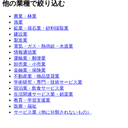
他の業種で絞り込む
農業・林業
漁業
鉱業・採石業・砂利採取業
建設業
製造業
電気・ガス・熱供給・水道業
情報通信業
運輸業・郵便業
卸売業・小売業
金融業・保険業
不動産業・物品賃貸業
学術研究・専門・技術サービス業
宿泊業・飲食サービス業
生活関連サービス業・娯楽業
教育・学習支援業
医療・福祉
サービス業（他に分類されないもの）