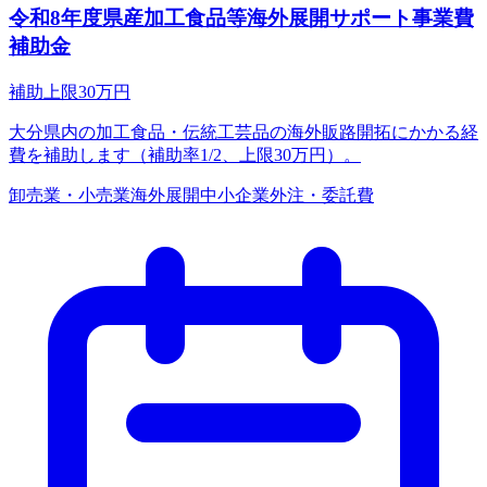
令和8年度県産加工食品等海外展開サポート事業費
補助金
補助上限
30
万円
大分県内の加工食品・伝統工芸品の海外販路開拓にかかる経
費を補助します（補助率1/2、上限30万円）。
卸売業・小売業
海外展開
中小企業
外注・委託費