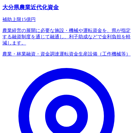
大分県農業近代化資金
補助上限
15
億円
農業経営の展開に必要な施設・機械や運転資金を、県が指定
する融資制度を通じて融通し、利子助成などで金利負担を軽
減します。
農業・林業
融資・資金調達
運転資金
生産設備（工作機械等）