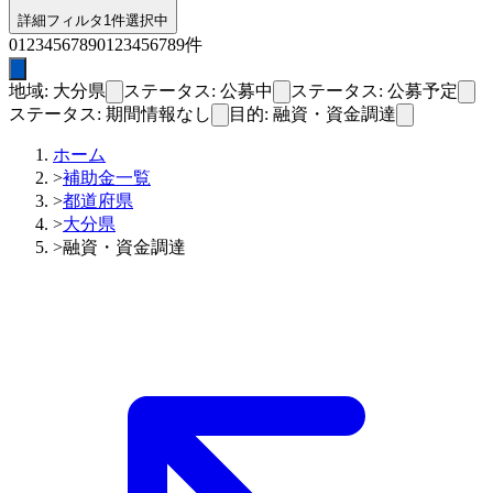
詳細フィルタ
1件選択中
0
1
2
3
4
5
6
7
8
9
0
1
2
3
4
5
6
7
8
9
件
地域: 大分県
ステータス: 公募中
ステータス: 公募予定
ステータス: 期間情報なし
目的: 融資・資金調達
ホーム
>
補助金一覧
>
都道府県
>
大分県
>
融資・資金調達