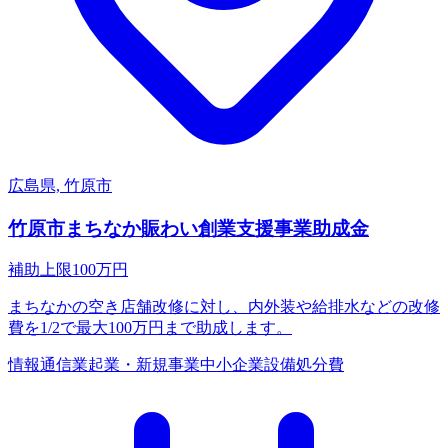
広島県, 竹原市
竹原市まちなか賑わい創業支援事業助成金
補助上限
100
万円
まちなかの空き店舗改修に対し、内外装や給排水などの改修
費を1/2で最大100万円まで助成します。
情報通信業
起業・新規事業
中小企業
設備処分費