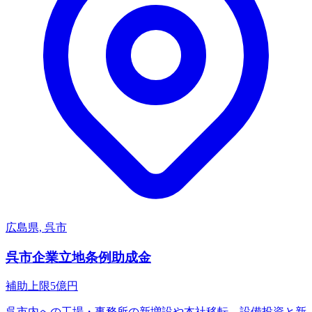
広島県, 呉市
呉市企業立地条例助成金
補助上限
5
億円
呉市内への工場・事務所の新増設や本社移転、設備投資と新