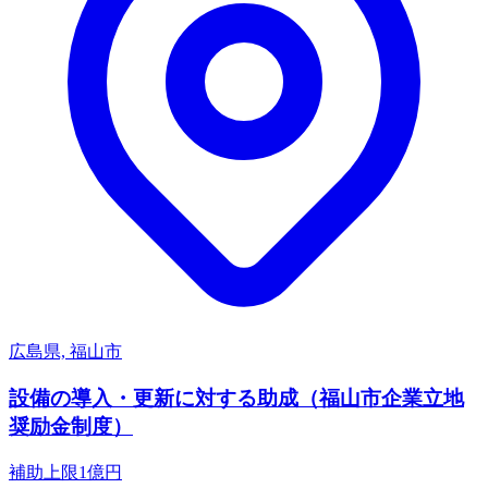
広島県, 福山市
設備の導入・更新に対する助成（福山市企業立地
奨励金制度）
補助上限
1
億円