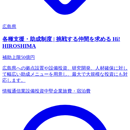
広島県
各種支援・助成制度 | 挑戦する仲間を求める Hi!
HIROSHIMA
補助上限
50
億円
広島県への拠点設置や設備投資、研究開発、人材確保に対し
て幅広い助成メニューを用意し、最大で大規模な投資にも対
応します。
情報通信業
設備投資
中堅企業
旅費・宿泊費