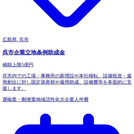
広島県, 呉市
呉市企業立地条例助成金
補助上限
5
億円
呉市内での工場・事務所の新増設や本社移転、設備投資・雇
用創出に対し固定資産税や雇用助成、設備費等を多面的に支
援します。
運輸業・郵便業
地域活性化
大企業
人件費