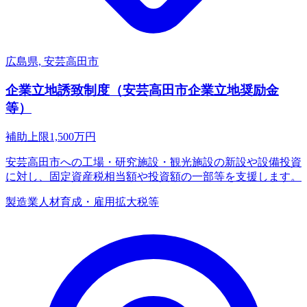
広島県, 安芸高田市
企業立地誘致制度（安芸高田市企業立地奨励金
等）
補助上限
1,500
万円
安芸高田市への工場・研究施設・観光施設の新設や設備投資
に対し、固定資産税相当額や投資額の一部等を支援します。
製造業
人材育成・雇用拡大
税等