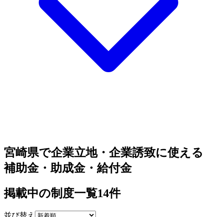
宮崎県で企業立地・企業誘致に使える
補助金・助成金・給付金
掲載中の制度一覧
14
件
並び替え