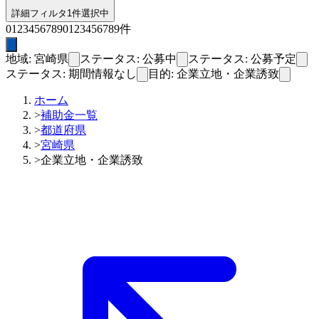
詳細フィルタ
1件選択中
0
1
2
3
4
5
6
7
8
9
0
1
2
3
4
5
6
7
8
9
件
地域: 宮崎県
ステータス: 公募中
ステータス: 公募予定
ステータス: 期間情報なし
目的: 企業立地・企業誘致
ホーム
>
補助金一覧
>
都道府県
>
宮崎県
>
企業立地・企業誘致