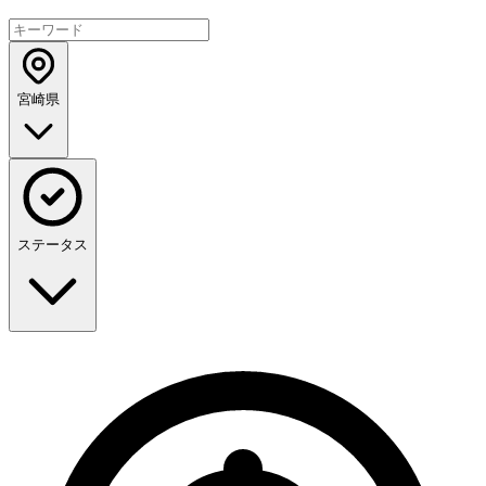
宮崎県
ステータス