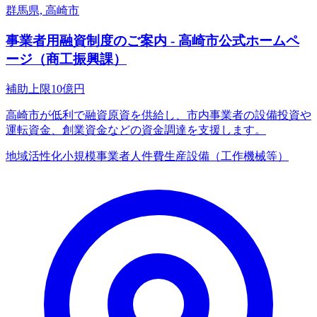
群馬県, 高崎市
事業者用融資制度のご案内 - 高崎市公式ホームペ
ージ（商工振興課）
補助上限
10
億円
高崎市が低利で融資原資を供給し、市内事業者の設備投資や
運転資金、創業資金などの資金調達を支援します。
地域活性化
小規模事業者
人件費
生産設備（工作機械等）