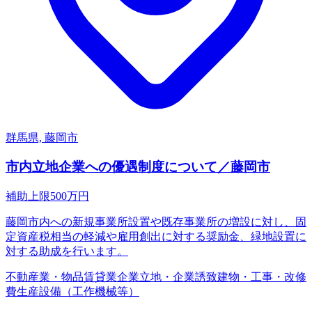
群馬県, 藤岡市
市内立地企業への優遇制度について／藤岡市
補助上限
500
万円
藤岡市内への新規事業所設置や既存事業所の増設に対し、固
定資産税相当の軽減や雇用創出に対する奨励金、緑地設置に
対する助成を行います。
不動産業・物品賃貸業
企業立地・企業誘致
建物・工事・改修
費
生産設備（工作機械等）