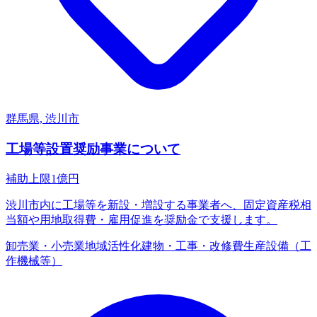
群馬県, 渋川市
工場等設置奨励事業について
補助上限
1
億円
渋川市内に工場等を新設・増設する事業者へ、固定資産税相
当額や用地取得費・雇用促進を奨励金で支援します。
卸売業・小売業
地域活性化
建物・工事・改修費
生産設備（工
作機械等）