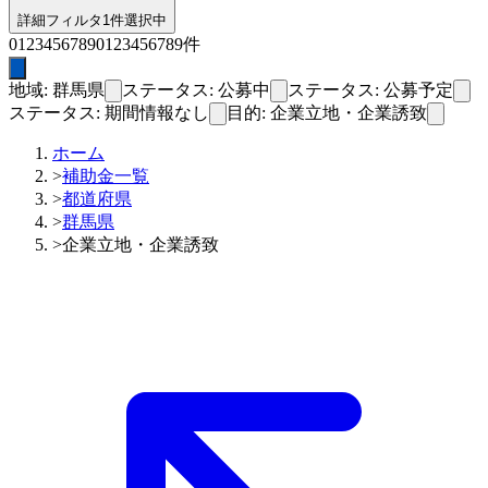
詳細フィルタ
1件選択中
0
1
2
3
4
5
6
7
8
9
0
1
2
3
4
5
6
7
8
9
件
地域: 群馬県
ステータス: 公募中
ステータス: 公募予定
ステータス: 期間情報なし
目的: 企業立地・企業誘致
ホーム
>
補助金一覧
>
都道府県
>
群馬県
>
企業立地・企業誘致