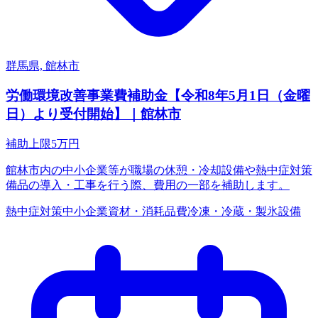
群馬県, 館林市
労働環境改善事業費補助金【令和8年5月1日（金曜
日）より受付開始】｜館林市
補助上限
5
万円
館林市内の中小企業等が職場の休憩・冷却設備や熱中症対策
備品の導入・工事を行う際、費用の一部を補助します。
熱中症対策
中小企業
資材・消耗品費
冷凍・冷蔵・製氷設備