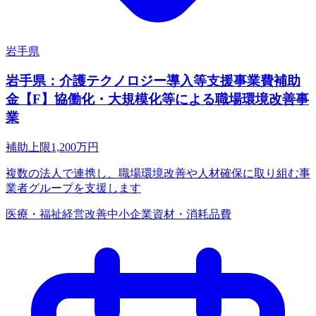
岩手県
岩手県：介護テクノロジー導入等支援事業費補助
金【F】協働化・大規模化等による職場環境改善事
業
補助上限
1,200
万円
複数の法人で連携し、職場環境改善や人材確保に取り組む事
業者グループを支援します
医療・福祉
経営改善
中小企業
資材・消耗品費