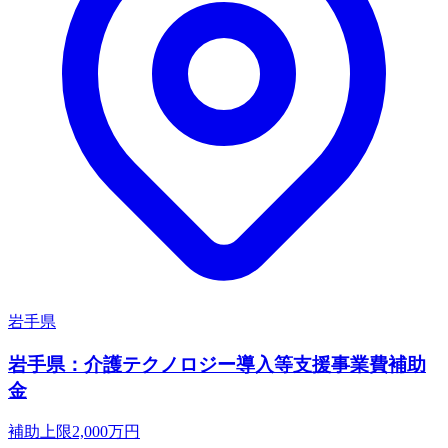
岩手県
岩手県：介護テクノロジー導入等支援事業費補助
金
補助上限
2,000
万円