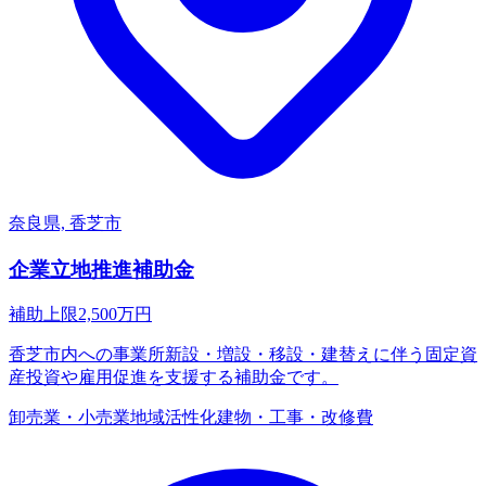
奈良県, 香芝市
企業立地推進補助金
補助上限
2,500
万円
香芝市内への事業所新設・増設・移設・建替えに伴う固定資
産投資や雇用促進を支援する補助金です。
卸売業・小売業
地域活性化
建物・工事・改修費