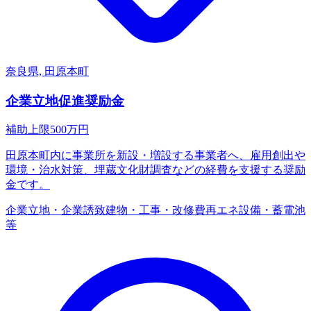
奈良県, 田原本町
企業立地促進奨励金
補助上限
500
万円
田原本町内に事業所を新設・増設する事業者へ、雇用創出や
環境・治水対策、埋蔵文化財調査などの経費を支援する奨励
金です。
企業立地・企業誘致
建物・工事・改修費
再エネ設備・蓄電池
等