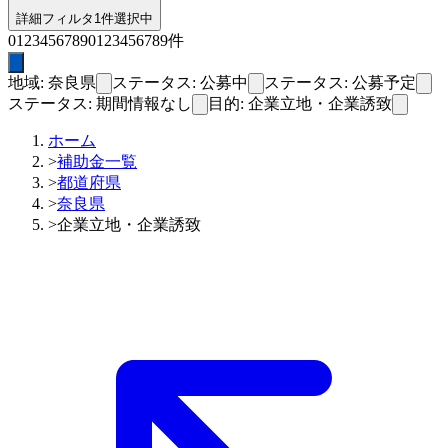
詳細フィルタ
1件選択中
0
1
2
3
4
5
6
7
8
9
0
1
2
3
4
5
6
7
8
9
件
地域: 奈良県
ステータス: 公募中
ステータス: 公募予定
ステータス: 期間情報なし
目的: 企業立地・企業誘致
ホーム
>
補助金一覧
>
都道府県
>
奈良県
>
企業立地・企業誘致