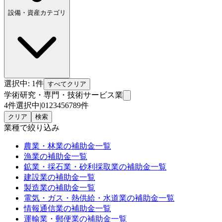
設備・資産カテゴリ
選択中:
1
件
すべてクリア
学術研究・専門・技術サービス業
4件選択中
|
0
1
2
3
4
5
6
7
8
9
件
クリア
検索
業種
で絞り込み
農業・林業
の補助金一覧
漁業
の補助金一覧
鉱業・採石業・砂利採取業
の補助金一覧
建設業
の補助金一覧
製造業
の補助金一覧
電気・ガス・熱供給・水道業
の補助金一覧
情報通信業
の補助金一覧
運輸業・郵便業
の補助金一覧