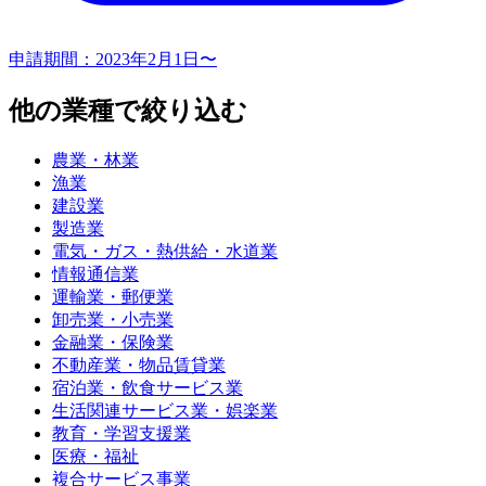
申請期間：
2023年2月1日〜
他の業種で絞り込む
農業・林業
漁業
建設業
製造業
電気・ガス・熱供給・水道業
情報通信業
運輸業・郵便業
卸売業・小売業
金融業・保険業
不動産業・物品賃貸業
宿泊業・飲食サービス業
生活関連サービス業・娯楽業
教育・学習支援業
医療・福祉
複合サービス事業