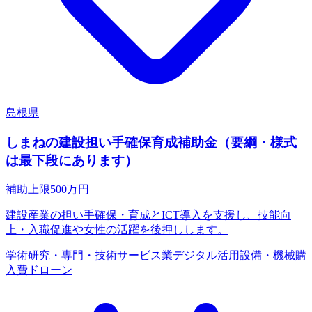
島根県
しまねの建設担い手確保育成補助金（要綱・様式
は最下段にあります）
補助上限
500
万円
建設産業の担い手確保・育成とICT導入を支援し、技能向
上・入職促進や女性の活躍を後押しします。
学術研究・専門・技術サービス業
デジタル活用
設備・機械購
入費
ドローン