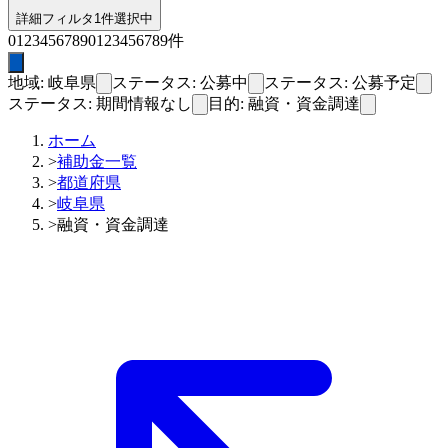
詳細フィルタ
1件選択中
0
1
2
3
4
5
6
7
8
9
0
1
2
3
4
5
6
7
8
9
件
地域: 岐阜県
ステータス: 公募中
ステータス: 公募予定
ステータス: 期間情報なし
目的: 融資・資金調達
ホーム
>
補助金一覧
>
都道府県
>
岐阜県
>
融資・資金調達