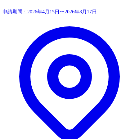
申請期間：
2026年4月15日〜2026年8月17日