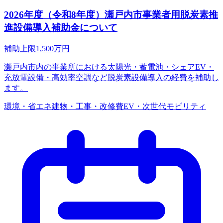
2026年度（令和8年度）瀬戸内市事業者用脱炭素推
進設備導入補助金について
補助上限
1,500
万円
瀬戸内市内の事業所における太陽光・蓄電池・シェアEV・
充放電設備・高効率空調など脱炭素設備導入の経費を補助し
ます。
環境・省エネ
建物・工事・改修費
EV・次世代モビリティ