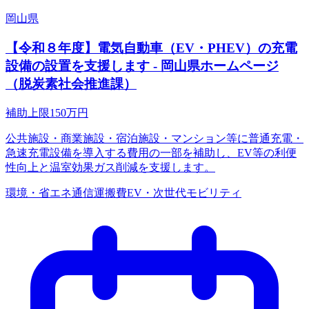
岡山県
【令和８年度】電気自動車（EV・PHEV）の充電
設備の設置を支援します - 岡山県ホームページ
（脱炭素社会推進課）
補助上限
150
万円
公共施設・商業施設・宿泊施設・マンション等に普通充電・
急速充電設備を導入する費用の一部を補助し、EV等の利便
性向上と温室効果ガス削減を支援します。
環境・省エネ
通信運搬費
EV・次世代モビリティ