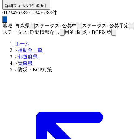
詳細フィルタ
1件選択中
0
1
2
3
4
5
6
7
8
9
0
1
2
3
4
5
6
7
8
9
件
地域: 青森県
ステータス: 公募中
ステータス: 公募予定
ステータス: 期間情報なし
目的: 防災・BCP対策
ホーム
>
補助金一覧
>
都道府県
>
青森県
>
防災・BCP対策