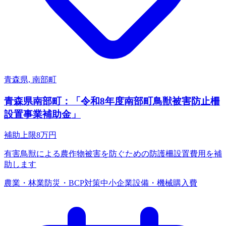
青森県, 南部町
青森県南部町：「令和8年度南部町鳥獣被害防止柵
設置事業補助金」
補助上限
8
万円
有害鳥獣による農作物被害を防ぐための防護柵設置費用を補
助します
農業・林業
防災・BCP対策
中小企業
設備・機械購入費