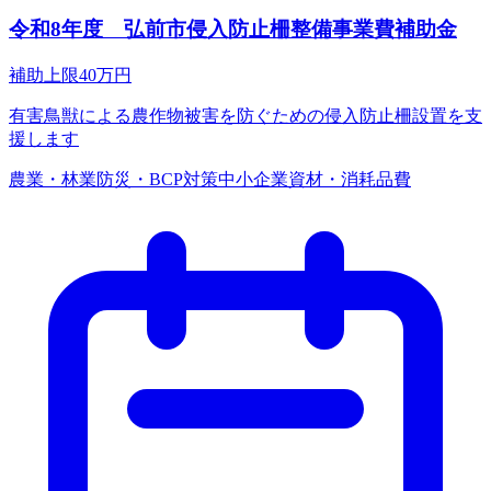
令和8年度 弘前市侵入防止柵整備事業費補助金
補助上限
40
万円
有害鳥獣による農作物被害を防ぐための侵入防止柵設置を支
援します
農業・林業
防災・BCP対策
中小企業
資材・消耗品費