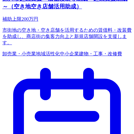
～（空き地空き店舗活用助成）
補助上限
200
万円
市街地の空き地・空き店舗を活用するための賃借料・改装費
を助成し、商店街の集客力向上と新規店舗開設を支援しま
す。
卸売業・小売業
地域活性化
中小企業
建物・工事・改修費