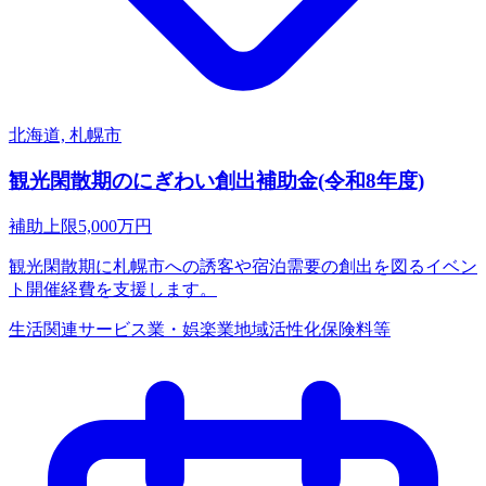
北海道, 札幌市
観光閑散期のにぎわい創出補助金(令和8年度)
補助上限
5,000
万円
観光閑散期に札幌市への誘客や宿泊需要の創出を図るイベン
ト開催経費を支援します。
生活関連サービス業・娯楽業
地域活性化
保険料等