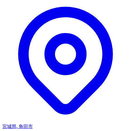
宮城県, 角田市