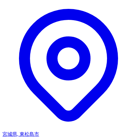
宮城県, 東松島市