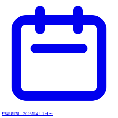
申請期間：
2026年4月1日〜