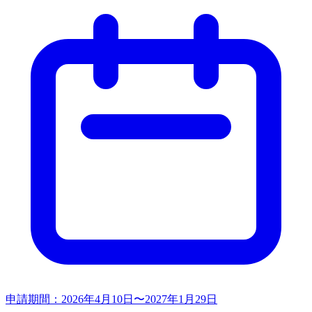
申請期間：
2026年4月10日〜2027年1月29日