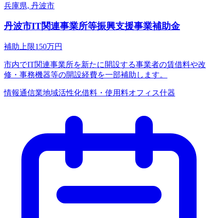
兵庫県, 丹波市
丹波市IT関連事業所等振興支援事業補助金
補助上限
150
万円
市内でIT関連事業所を新たに開設する事業者の賃借料や改
修・事務機器等の開設経費を一部補助します。
情報通信業
地域活性化
借料・使用料
オフィス什器