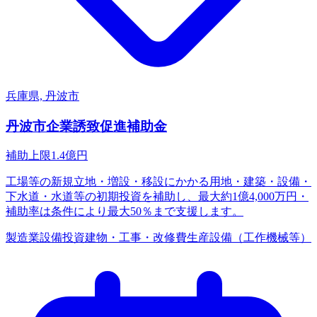
兵庫県, 丹波市
丹波市企業誘致促進補助金
補助上限
1.4
億円
工場等の新規立地・増設・移設にかかる用地・建築・設備・
下水道・水道等の初期投資を補助し、最大約1億4,000万円・
補助率は条件により最大50％まで支援します。
製造業
設備投資
建物・工事・改修費
生産設備（工作機械等）