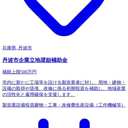
兵庫県, 丹波市
丹波市企業立地奨励補助金
補助上限
500
万円
市内に新たに工場等を設ける製造業者に対し、用地・建物・
設備の取得や賃借、改修に係る初期投資を補助し、地域産業
の活性化と雇用確保を支援します。
製造業
設備投資
建物・工事・改修費
生産設備（工作機械等）